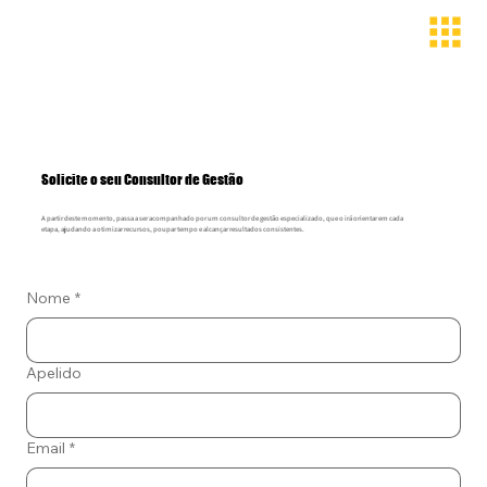
Solicite o seu Consultor de Gestão
A partir deste momento, passa a ser acompanhado por um consultor de gestão especializado, que o irá orientar em cada
etapa, ajudando a otimizar recursos, poupar tempo e alcançar resultados consistentes.
Nome
*
Apelido
Email
*