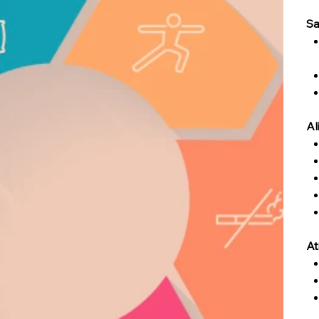
Sa
Al
At