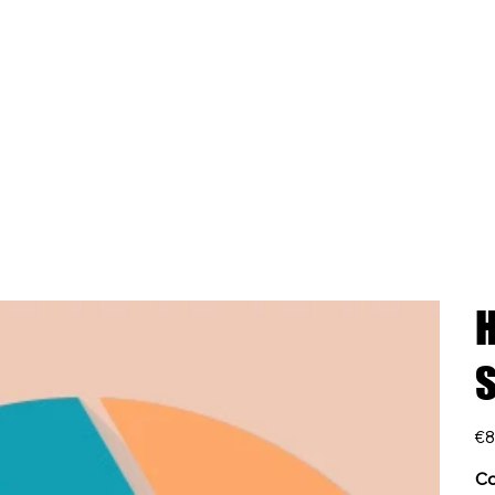
H
S
Pric
€8
Co