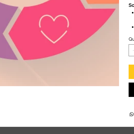
So
Qu