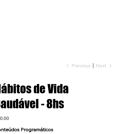
Previous
Next
ábitos de Vida
audável - 8hs
e
0.00
nteúdos Programáticos