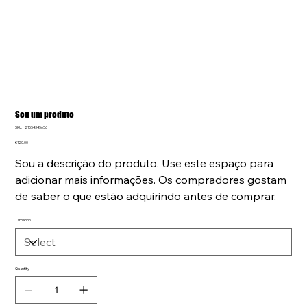
Sou um produto
SKU
SKU:
21554345656
21554345656
Price
€120.00
Sou a descrição do produto. Use este espaço para
adicionar mais informações. Os compradores gostam
de saber o que estão adquirindo antes de comprar.
Tamanho
Quantity