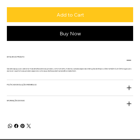
Add to Cart
Buy Now
DETALHES DO PRODUTO
Use este espaço para adicionar mais detalhes sobre seu produto, como tamanho, material, cuidados especiais e instruções de limpeza. Este também é um ótimo lugar para
escrever o que torna seu produto especial e como seus clientes podem se beneficiar deste item.
POLÍTICA DE DEVOLUÇÃO E REEMBOLSO
INFORMAÇÕES DE ENVIO