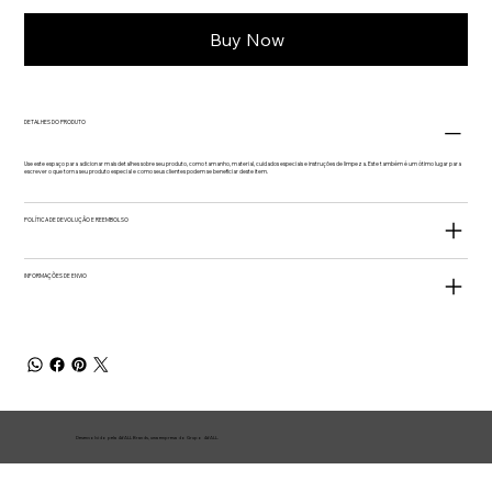
Buy Now
DETALHES DO PRODUTO
Use este espaço para adicionar mais detalhes sobre seu produto, como tamanho, material, cuidados especiais e instruções de limpeza. Este também é um ótimo lugar para
escrever o que torna seu produto especial e como seus clientes podem se beneficiar deste item.
POLÍTICA DE DEVOLUÇÃO E REEMBOLSO
INFORMAÇÕES DE ENVIO
Desenvolvido pela 4#ALL Brands, uma empresa do Grupo 4#ALL.