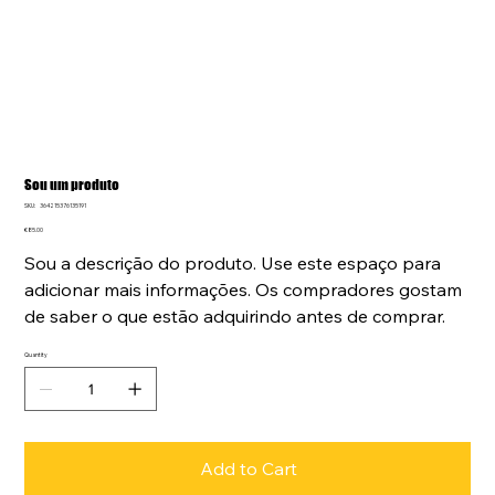
Sou um produto
SKU
SKU:
364215376135191
364215376135191
Price
€85.00
Sou a descrição do produto. Use este espaço para
adicionar mais informações. Os compradores gostam
de saber o que estão adquirindo antes de comprar.
Quantity
Add to Cart