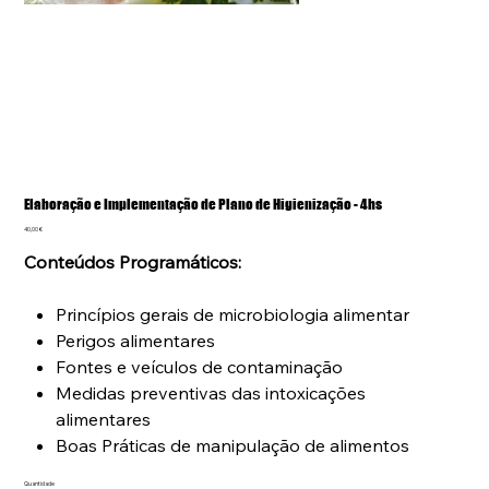
Elaboração e Implementação de Plano de Higienização - 4hs
Preço
40,00 €
Conteúdos Programáticos:
Princípios gerais de microbiologia alimentar
Perigos alimentares
Fontes e veículos de contaminação
Medidas preventivas das intoxicações
alimentares
Boas Práticas de manipulação de alimentos
Quantidade